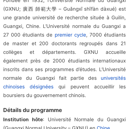
Fondée en 1932, l’Université Normale du Guangxi
(GXNU; 廣西 師範大學 – Guǎngxī shīfàn dàxué) est
une grande université de recherche située à Guilin,
Guangxi, Chine. L’Université normale du Guangxi a
27 000 étudiants de
premier cycle
, 7000 étudiants
de master et 200 doctorants regroupés dans 21
collèges et départements. GXNU accueille
également près de 2000 étudiants internationaux
inscrits dans ses programmes d’études. L’Université
normale du Guangxi fait partie des
universités
chinoises désignées
qui peuvent accueillir les
boursiers du gouvernement chinois.
Détails du programme
Institution hôte
: Université Normale du Guangxi
(Guangxi Normal University – GXNU) en
Chine
.