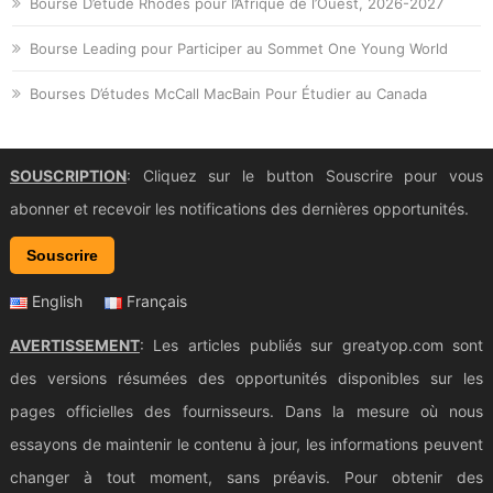
Bourse D’étude Rhodes pour l’Afrique de l’Ouest, 2026-2027
Bourse Leading pour Participer au Sommet One Young World
Bourses D’études McCall MacBain Pour Étudier au Canada
SOUSCRIPTION
: Cliquez sur le button Souscrire pour vous
abonner et recevoir les notifications des dernières opportunités.
Souscrire
English
Français
AVERTISSEMENT
: Les articles publiés sur greatyop.com sont
des versions résumées des opportunités disponibles sur les
pages officielles des fournisseurs. Dans la mesure où nous
essayons de maintenir le contenu à jour, les informations peuvent
changer à tout moment, sans préavis. Pour obtenir des