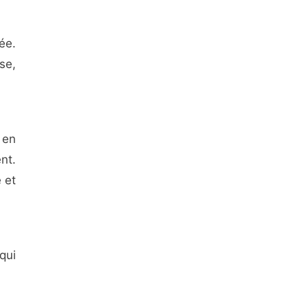
ée.
se,
 en
nt.
e et
qui