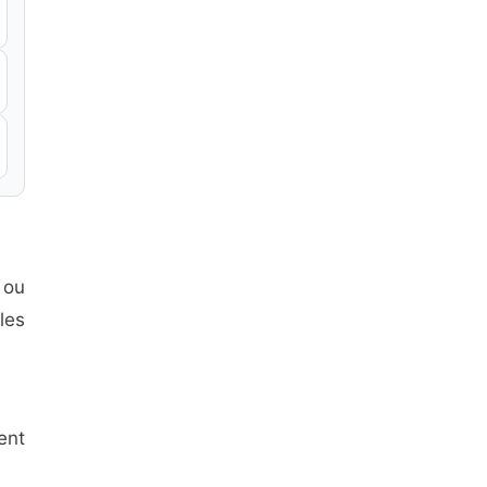
 ou
les
ent