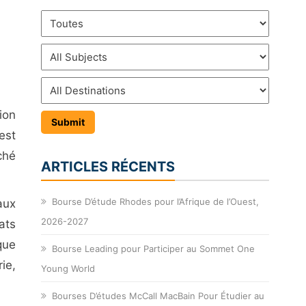
ion
est
ché
ARTICLES RÉCENTS
Bourse D’étude Rhodes pour l’Afrique de l’Ouest,
aux
2026-2027
ats
que
Bourse Leading pour Participer au Sommet One
ie,
Young World
Bourses D’études McCall MacBain Pour Étudier au