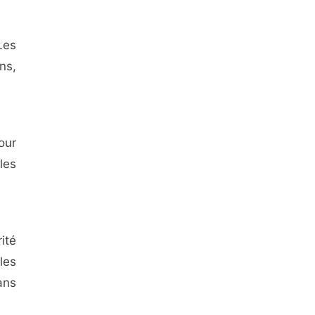
Les
ns,
our
les
ité
les
ans