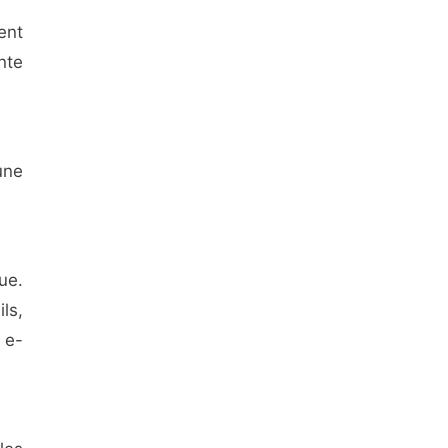
ent
nte
une
ue.
ls,
 e-