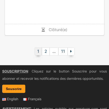
Clôturé(e)
1
2
…
11
SOUSCRIPTION
: Cliquez sur le button Souscrire pour vous
abonner et recevoir les notifications des dernières opportunités.
Souscrire
English
Français
AVERTISSEMENT
: Les articles publiés sur greatyop.com sont