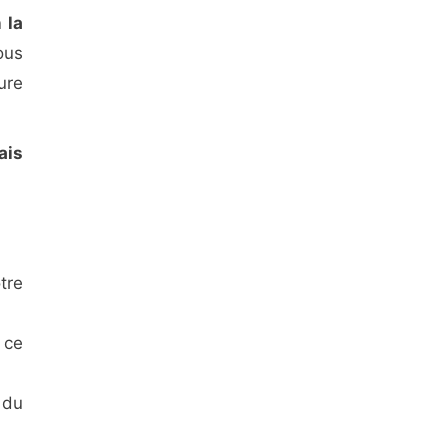
 la
ous
ure
ais
tre
 ce
 du