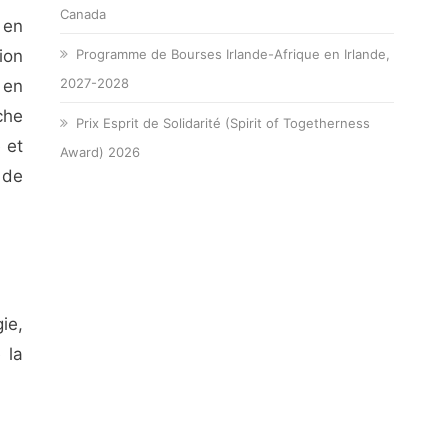
Canada
 en
ion
Programme de Bourses Irlande-Afrique en Irlande,
2027-2028
 en
che
Prix Esprit de Solidarité (Spirit of Togetherness
 et
Award) 2026
 de
ie,
 la