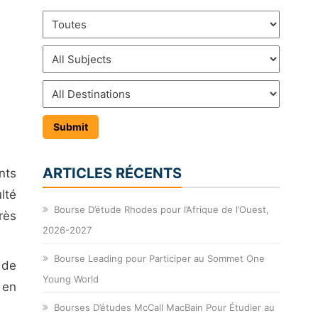
ARTICLES RÉCENTS
nts
lté
Bourse D’étude Rhodes pour l’Afrique de l’Ouest,
rès
2026-2027
Bourse Leading pour Participer au Sommet One
 de
Young World
 en
Bourses D’études McCall MacBain Pour Étudier au