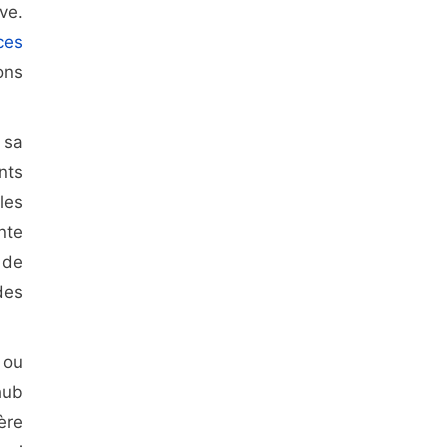
ve.
ces
ons
 sa
nts
les
nte
 de
des
 ou
hub
ère