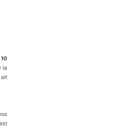
e
10
 la
ait
vos
est