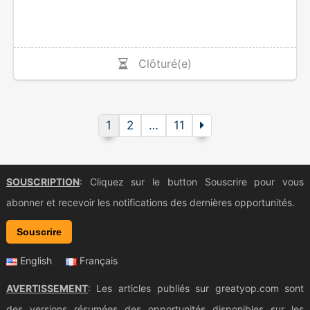
Clôturé(e)
1
2
…
11
SOUSCRIPTION
: Cliquez sur le button Souscrire pour vous
abonner et recevoir les notifications des dernières opportunités.
Souscrire
English
Français
AVERTISSEMENT
: Les articles publiés sur greatyop.com sont
des versions résumées des opportunités disponibles sur les