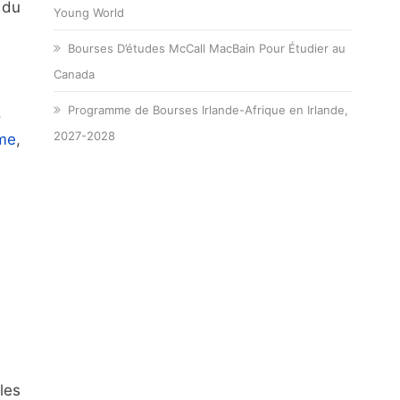
 du
Young World
Bourses D’études McCall MacBain Pour Étudier au
Canada
Programme de Bourses Irlande-Afrique en Irlande,
.
2027-2028
sme
,
les