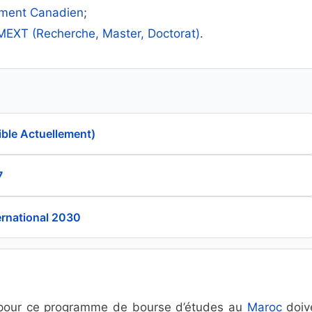
ement Canadien
;
EXT (Recherche, Master, Doctorat)
.
ible Actuellement)
7
rnational 2030
er pour ce programme de bourse d’études au
Maroc
doiv