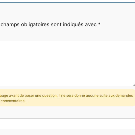
 champs obligatoires sont indiqués avec
*
la page avant de poser une question. Il ne sera donné aucune suite aux demandes
s commentaires.