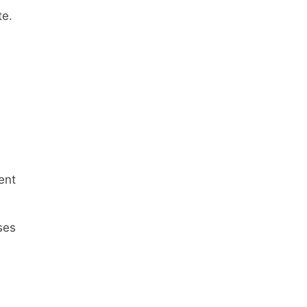
te.
ent
ses