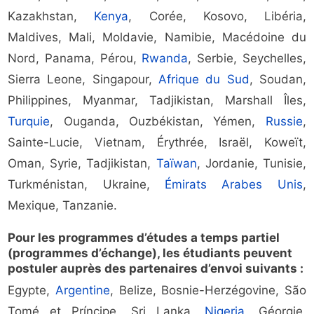
Kazakhstan,
Kenya
, Corée, Kosovo, Libéria,
Maldives, Mali, Moldavie, Namibie, Macédoine du
Nord, Panama, Pérou,
Rwanda
, Serbie, Seychelles,
Sierra Leone, Singapour,
Afrique du Sud
, Soudan,
Philippines, Myanmar, Tadjikistan, Marshall Îles,
Turquie
, Ouganda, Ouzbékistan, Yémen,
Russie
,
Sainte-Lucie, Vietnam, Érythrée, Israël, Koweït,
Oman, Syrie, Tadjikistan,
Taïwan
, Jordanie, Tunisie,
Turkménistan, Ukraine,
Émirats Arabes Unis
,
Mexique, Tanzanie.
Pour les programmes d’études a temps partiel
(programmes d’échange), les étudiants peuvent
postuler auprès des partenaires d’envoi suivants :
Egypte,
Argentine
, Belize, Bosnie-Herzégovine, São
Tomé et Príncipe, Sri Lanka,
Nigeria
, Géorgie,