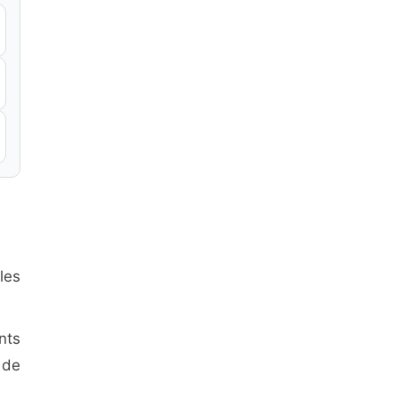
les
nts
 de