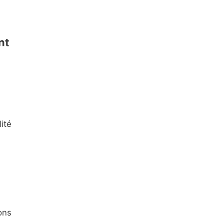
nt
ité
ons