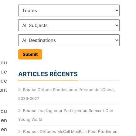
 du
 de
ARTICLES RÉCENTS
 de
ont
Bourse D’étude Rhodes pour l’Afrique de l’Ouest,
2026-2027
 du
Bourse Leading pour Participer au Sommet One
Young World
 en
 en
Bourses D’études McCall MacBain Pour Étudier au