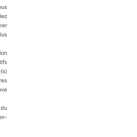
ous
lez
rer
lus
ion
ifs
(s)
res
uve
 du
en-