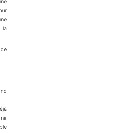
une
our
une
 la
 de
and
éjà
nir
ble