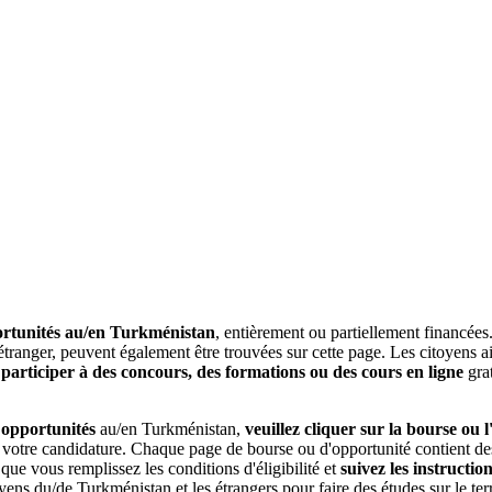
ortunités au/en Turkménistan
, entièrement ou partiellement financées.
tranger, peuvent également être trouvées sur cette page. Les citoyens ai
 participer à des concours, des formations ou des cours en ligne
grat
 opportunités
au/en Turkménistan,
veuillez cliquer sur la bourse ou 
votre candidature. Chaque page de bourse ou d'opportunité contient des in
que vous remplissez les conditions d'éligibilité et
suivez les instructi
ens du/de Turkménistan et les étrangers pour faire des études sur le terri