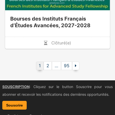
Bourses des Instituts Français
d’Études Avancées, 2027-2028
Clôturé(e)
1
2
…
95
SOUSCRIPTION
: Cliquez sur le button Souscrire pour vous
abonner et recevoir les notifications des dernières opportunités.
Souscrire