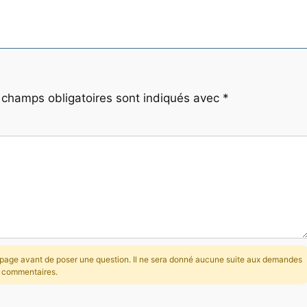
 champs obligatoires sont indiqués avec
*
la page avant de poser une question. Il ne sera donné aucune suite aux demandes
s commentaires.