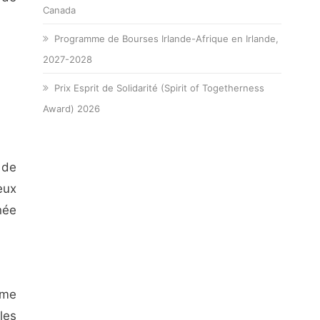
Canada
Programme de Bourses Irlande-Afrique en Irlande,
2027-2028
Prix Esprit de Solidarité (Spirit of Togetherness
Award) 2026
 de
eux
née
mme
les