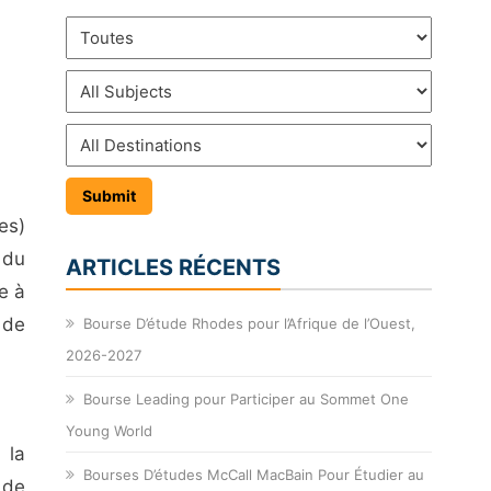
es)
 du
ARTICLES RÉCENTS
e à
 de
Bourse D’étude Rhodes pour l’Afrique de l’Ouest,
2026-2027
Bourse Leading pour Participer au Sommet One
Young World
 la
Bourses D’études McCall MacBain Pour Étudier au
 de