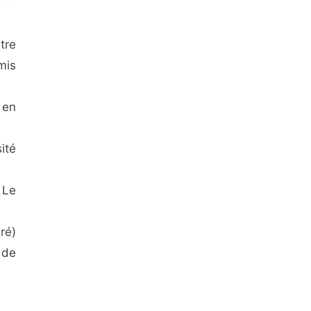
tre
mis
 en
ité
 Le
ré)
 de