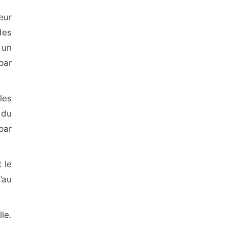
eur
des
 un
par
les
 du
par
 le
’au
le.