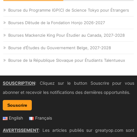
Bourse du Programme IGP(C) de Science Tokyo pour Étrangers
Bourses D’étude de la Fondation Honjo 2026-2027
Bourses Mackenzie King Pour Étudier au Canada, 2027-2028
Bourse d’Études du Gouvernement Belge, 2027-2028
Bourse de la République Slovaque pour Étudiants Talentueux
SOUSCRIPTION
: Cliquez sur le button Souscrire pour vous
abonner et recevoir les notifications des dernières opportunités.
Souscrire
English
Français
AVERTISSEMENT
: Les articles publiés sur greatyop.com sont