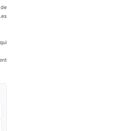
 de
Les
qui
ent