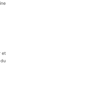
ine
 et
 du