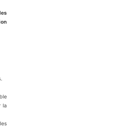
des
ion
.
ble
 la
les