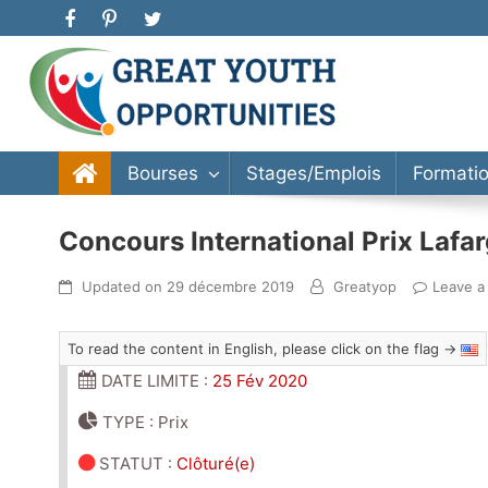
Great Youth Opportunities
Bourse d’étude, stage, formation, entrepreneuriat
Bourses
Stages/Emplois
Formati
Concours International Prix Laf
Updated on
29 décembre 2019
Greatyop
Leave 
To read the content in English, please click on the flag →
DATE LIMITE :
25 Fév 2020
TYPE : Prix
STATUT
:
Clôturé(e)