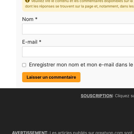
Veuillez lire le contenu et les commentaires disponibles sur 
dont les réponses se trouvent sur la page et, notamment, dans le
Nom
*
E-mail
*
Enregistrer mon nom et mon e-mail dans le
SOUSCRIPTION
: Cliquez s
AVERTISSEMENT
: Les articles publiés sur greatyop.com sont