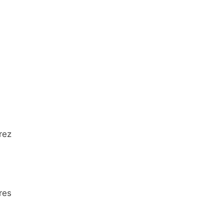
rez
res