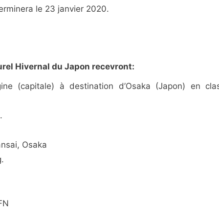
terminera le 23 janvier 2020.
rel Hivernal du Japon recevront:
gine (capitale) à destination d’Osaka (Japon) en cla
.
ansai, Osaka
.
YFN