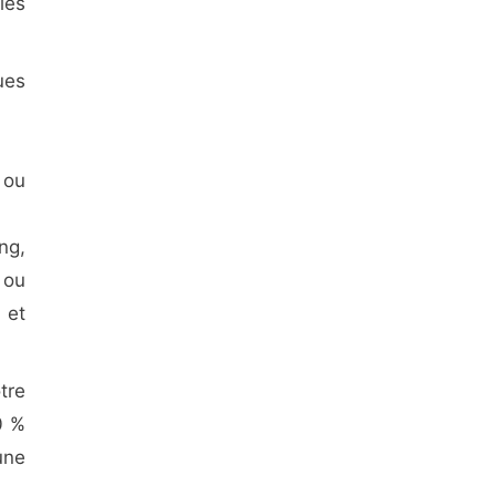
les
ues
ou
ng,
 ou
 et
tre
0 %
une