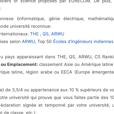
masters of science proposés par EURECOM. De plus, 
:
exe (informatique, génie électrique, mathématiq
rande université reconnue:
internationaux:
THE
,
QS
,
ARWU
oises selon
ARWU
, Top 50
Écoles d’ingénieurs indiennes
és du pays apparaissant dans THE, QS, ARWU, CS Ranki
;
ou Emplacement:
classement Asie ou Amérique latine
ique latine, région arabe ou EECA (Europe émergente
) de 3,5/4 ou appartenance aux 10 % supérieurs de vo
otre université qui prouve que vous faites partie des 1
claration signée et tamponné par votre université, 
t de classe, etc.);