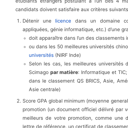
étudiants étrangers postulant à l’un des 4 
candidats doivent satisfaire aux critères suivants
Détenir une
licence
dans un domaine conn
appliquées, génie informatique, etc.) d’une g
doit apparaître dans l’un des classements 
ou dans les 50 meilleures universités chin
universités
(NIRF Inde)
Selon les cas, les meilleures universit
Scimago
par matière
: Informatique et TIC
dans le classement QS BRICS, Asie, Amér
Asie centrale)
Score GPA global minimum (moyenne generale
promotion (un document officiel délivré par v
meilleurs de votre promotion, comme une dé
lettre de référence, un certificat de classemen