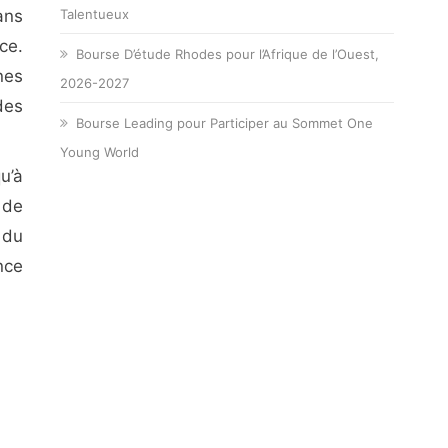
ans
Talentueux
ce.
Bourse D’étude Rhodes pour l’Afrique de l’Ouest,
nes
2026-2027
des
Bourse Leading pour Participer au Sommet One
Young World
u’à
 de
 du
nce