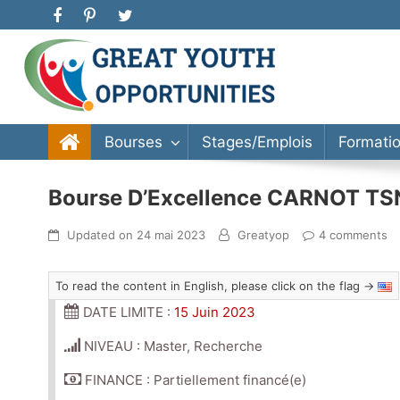
Great Youth Opportunities
Bourse d’étude, stage, formation, entrepreneuriat
Bourses
Stages/Emplois
Formati
Bourse D’Excellence CARNOT T
Updated on
24 mai 2023
Greatyop
4 comments
To read the content in English, please click on the flag →
DATE LIMITE :
15 Juin 2023
NIVEAU : Master, Recherche
FINANCE : Partiellement financé(e)