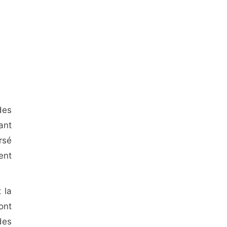
des
ant
rsé
ent
 la
ont
des