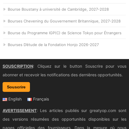
Bourse Boustany à université de Cambridge, 2027-2028
Bourses Chevening du Gouvernement Britannique, 2027-2028
Bourse du Programme IGP(C) de Science Tokyo pour Étrangers
Bourses D’étude de la Fondation Honjo 2026-2027
SOUSCRIPTION
: Cliquez sur le button Souscrire pour vous
abonner et recevoir les notifications des dernières opportunités.
Souscrire
English
Français
AVERTISSEMENT
: Les articles publiés sur greatyop.com sont
des versions résumées des opportunités disponibles sur les
pages officielles des fournisseurs. Dans la mesure où nous