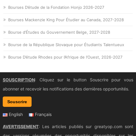
Bourses D’étude de la Fondation Honjo 2026-2027
Bourses Mackenzie King Pour Étudier au Canada, 2027-2028
Bourse d’Études du Gouvernement Belge, 2027-2028
Bourse de la République Slovaque pour Étudiants Talentueux
Bourse D’étude Rhodes pour l’Afrique de l’Ouest, 2026-2027
SOUSCRIPTION
: Cliquez sur le button Souscrire pour vous
abonner et recevoir les notifications des dernières opportunités.
Souscrire
English
Français
AVERTISSEMENT
: Les articles publiés sur greatyop.com sont
des versions résumées des opportunités disponibles sur les