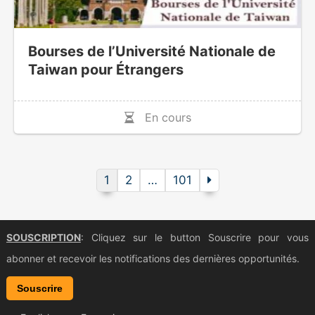
Bourses de l’Université Nationale de
Taiwan pour Étrangers
En cours
1
2
…
101
SOUSCRIPTION
: Cliquez sur le button Souscrire pour vous
abonner et recevoir les notifications des dernières opportunités.
Souscrire