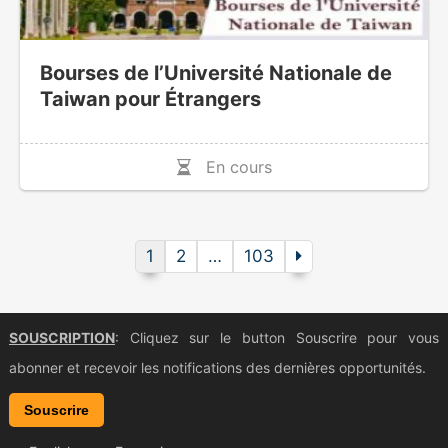
Bourses de l’Université Nationale de
Taiwan pour Étrangers
En cours
1
2
…
103
SOUSCRIPTION
: Cliquez sur le button Souscrire pour vous
abonner et recevoir les notifications des dernières opportunités.
Souscrire