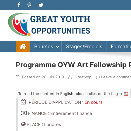
Great Youth Opportunities
Bourse d’étude, stage, formation, entrepreneuriat
Bourses
Stages/Emplois
Formati
Programme OYW Art Fellowship
Posted on
28 juin 2019
Greatyop
Leave a comme
To read the content in English, please click on the flag →
PÉRIODE D'APPLICATION :
En cours
FINANCE : Entièrement financé
PLACE : Londres