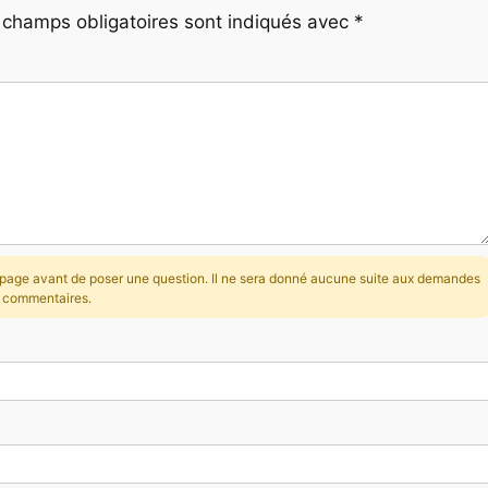
 champs obligatoires sont indiqués avec
*
la page avant de poser une question. Il ne sera donné aucune suite aux demandes
s commentaires.