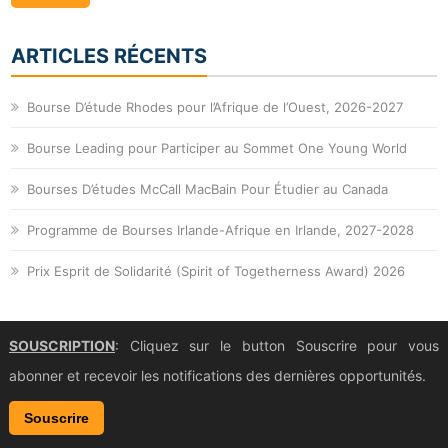
ARTICLES RÉCENTS
Bourse D’étude Rhodes pour l’Afrique de l’Ouest, 2026-2027
Bourse Leading pour Participer au Sommet One Young World
Bourses D’études McCall MacBain Pour Étudier au Canada
Programme de Bourses Irlande-Afrique en Irlande, 2027-2028
Prix Esprit de Solidarité (Spirit of Togetherness Award) 2026
SOUSCRIPTION
: Cliquez sur le button Souscrire pour vous
abonner et recevoir les notifications des dernières opportunités.
Souscrire