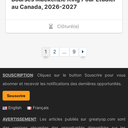
au Canada, 2026-2027
Clôturé(e)
1
2
…
9
SOUSCRIPTION
: Cliquez sur le button Souscrire pour vous
abonner et recevoir les notifications des dernières opportunités.
Souscrire
English
Français
AVERTISSEMENT
: Les articles publiés sur greatyop.com sont
des versions résumées des opportunités disponibles sur les