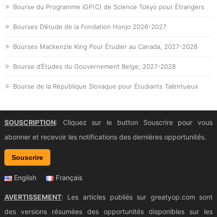
Bourse du Programme IGP(C) de Science Tokyo pour Étrangers
Bourses D’étude de la Fondation Honjo 2026-2027
Bourses Mackenzie King Pour Étudier au Canada, 2027-2028
Bourse d’Études du Gouvernement Belge, 2027-2028
Bourse de la République Slovaque pour Étudiants Talentueux
SOUSCRIPTION
: Cliquez sur le button Souscrire pour vous
abonner et recevoir les notifications des dernières opportunités.
Souscrire
English
Français
AVERTISSEMENT
: Les articles publiés sur greatyop.com sont
des versions résumées des opportunités disponibles sur les