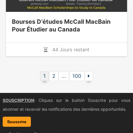
Bourses D’études McCall MacBain
Pour Étudier au Canada
44 Jours restant
1
2
…
100
SOUSCRIPTION
: Cliquez sur le button Souscrire pour vous
abonner et recevoir les notifications des dernières opportunités.
Souscrire