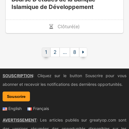
Islamique de Développement
Clôturé(e)
1
2
…
8
SOUSCRIPTION
: Cliquez sur le button Souscrire pour vous
abonner et recevoir les notifications des dernières opportunités.
Souscrire
English
Français
AVERTISSEMENT
: Les articles publiés sur greatyop.com sont
des versions résumées des opportunités disponibles sur les