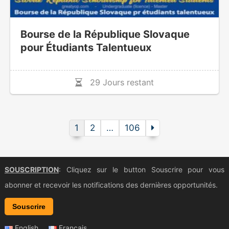
Bourse de la République Slovaque
pour Étudiants Talentueux
29 Jours restant
1
2
…
106
SOUSCRIPTION
: Cliquez sur le button Souscrire pour vous
abonner et recevoir les notifications des dernières opportunités.
Souscrire
English
Français