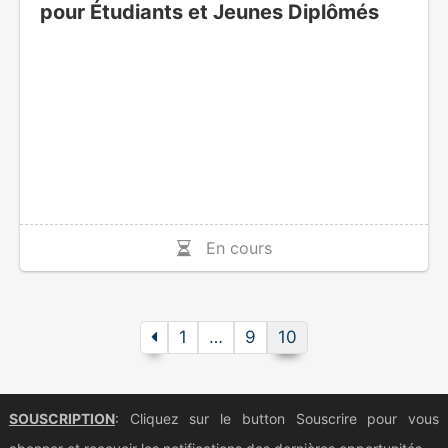
pour Étudiants et Jeunes Diplômés
En cours
1
…
9
10
SOUSCRIPTION
: Cliquez sur le button Souscrire pour vous